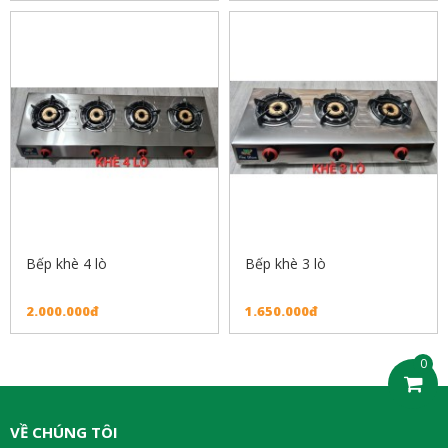
Bếp khè 4 lò
Bếp khè 3 lò
2.000.000đ
1.650.000đ
0
VỀ CHÚNG TÔI