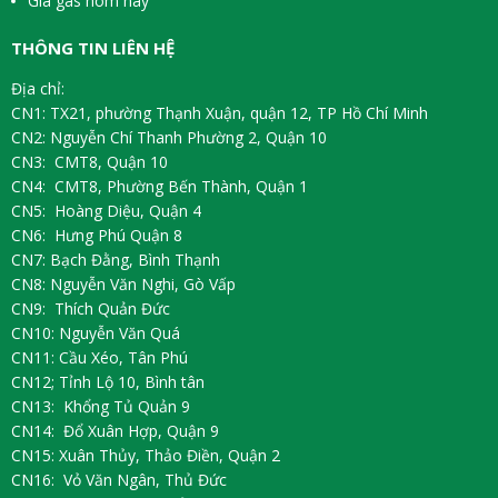
Giá gas hôm nay
THÔNG TIN LIÊN HỆ
Địa chỉ:
CN1: TX21, phường Thạnh Xuận, quận 12, TP Hồ Chí Minh
CN2: Nguyễn Chí Thanh Phường 2, Quận 10
CN3: CMT8, Quận 10
CN4: CMT8, Phường Bến Thành, Quận 1
CN5: Hoàng Diệu, Quận 4
CN6: Hưng Phú Quận 8
CN7: Bạch Đằng, Bình Thạnh
CN8: Nguyễn Văn Nghi, Gò Vấp
CN9: Thích Quản Đức
CN10: Nguyễn Văn Quá
CN11: Cầu Xéo, Tân Phú
CN12; Tỉnh Lộ 10, Bình tân
CN13: Khổng Tủ Quản 9
CN14: Đổ Xuân Hợp, Quận 9
CN15: Xuân Thủy, Thảo Điền, Quận 2
CN16: Vỏ Văn Ngân, Thủ Đức