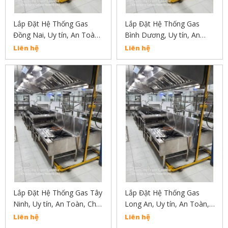
Lắp Đặt Hệ Thống Gas
Lắp Đặt Hệ Thống Gas
Đồng Nai, Uy tín, An Toàn,
Bình Dương, Uy tín, An
Chất Lượng Liên Hẹ :
Toàn, Chất Lượng Liên Hẹ
Liên hệ
Liên hệ
02838304030
: 02838304030
Lắp Đặt Hệ Thống Gas Tây
Lắp Đặt Hệ Thống Gas
Ninh, Uy tín, An Toàn, Chất
Long An, Uy tín, An Toàn,
Lượng Liên Hẹ :
Chất Lượng Liên Hẹ :
Liên hệ
Liên hệ
02838304030
02838304030