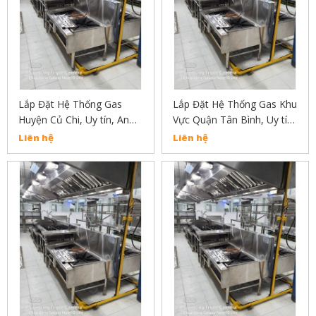
Lắp Đặt Hệ Thống Gas
Lắp Đặt Hệ Thống Gas Khu
Huyện Củ Chi, Uy tín, An
Vực Quận Tân Bình, Uy tín,
Toàn, Chất Lượng Liên Hệ:
An Toàn, Chất Lượng Liên
Liên hệ
Liên hệ
02838304030
Hệ: 02838304030