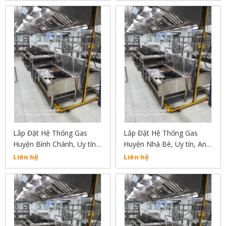
Lắp Đặt Hệ Thống Gas
Lắp Đặt Hệ Thống Gas
Huyện Bình Chánh, Uy tín,
Huyện Nhà Bè, Uy tín, An
An Toàn, Chất Lượng Liên
Toàn, Chất Lượng Liên Hệ
Liên hệ
Liên hệ
Hẹ : 02838304030
02838304030