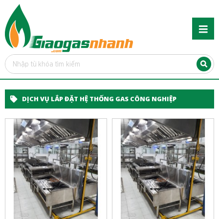
DỊCH VỤ LẮP ĐẶT HỆ THỐNG GAS CÔNG NGHIỆP