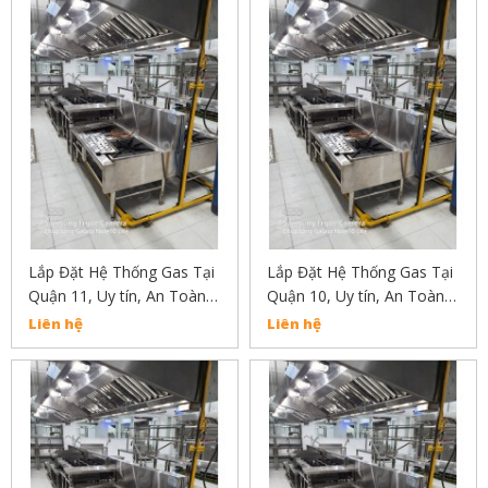
Lắp Đặt Hệ Thống Gas Tại
Lắp Đặt Hệ Thống Gas Tại
Quận 11, Uy tín, An Toàn,
Quận 10, Uy tín, An Toàn,
Chất Lượng Liện Hệ:
Chất Lượng Liên Hệ:
Liên hệ
Liên hệ
02838304030
02838304030