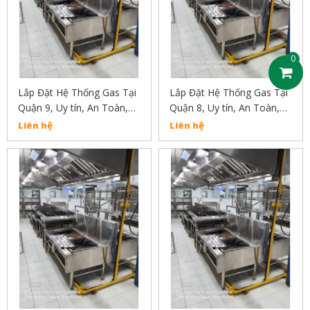
0
Lắp Đặt Hệ Thống Gas Tại
Lắp Đặt Hệ Thống Gas Tại
Quận 9, Uy tín, An Toàn,
Quận 8, Uy tín, An Toàn,
Chất Lượng Liện Hệ:
Chất Lượng Liện Hệ:
Liên hệ
Liên hệ
02838304030
02838304030