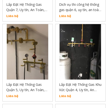
Lắp Đặt Hệ Thống Gas
Dich vụ thi công hệ thống
Quận 7, Uy tín, An Toàn,
gas quận 6, uy tìn, an toàn,
Chất Lượng Liên Hệ:
chất lượng liên hệ
Liên hệ
Liên hệ
02838304030
02838304030
Lắp Đặt Hệ Thống Gas
Lắp Đặt Hệ Thống Gas Khu
Quận 5, Uy tín, An Toàn,
Vức Quận 4, Uy tín, An
Chất Lượng 02838304030
Toàn, Chất Lượng
Liên hệ
Liên hệ