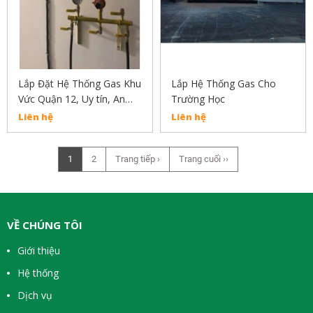
Lắp Đặt Hệ Thống Gas Khu
Lắp Hệ Thống Gas Cho
Vức Quận 12, Uy tín, An
Trường Học
Toàn, Chất Lượng
Liên hệ
Liên hệ
1
2
Trang tiếp ›
Trang cuối ››
VỀ CHÚNG TÔI
Giới thiệu
Hệ thống
Dịch vụ