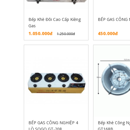
Bếp Khè Đôi Cao Cấp Kiềng
BẾP GAS CÔNG 
Gas
1.050.000đ
450.000đ
1.250.000đ
BẾP GAS CÔNG NGHIỆP 4
Bếp Khè Công N
LÒ SOGO GT-208
GT168B