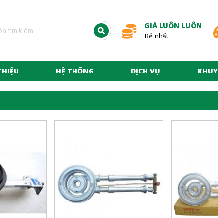
GIÁ LUÔN LUÔN
Rẻ nhất
THIỆU
HỆ THỐNG
DỊCH VỤ
KHUY