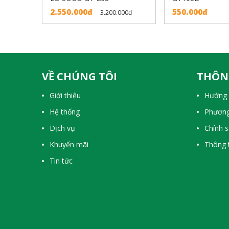
2.550.000đ
550.000đ
3.200.000đ
VỀ CHÚNG TÔI
THÔN
Giới thiệu
Hướng 
Hệ thống
Phương
Dịch vụ
Chính 
Khuyến mãi
Thông t
Tin tức