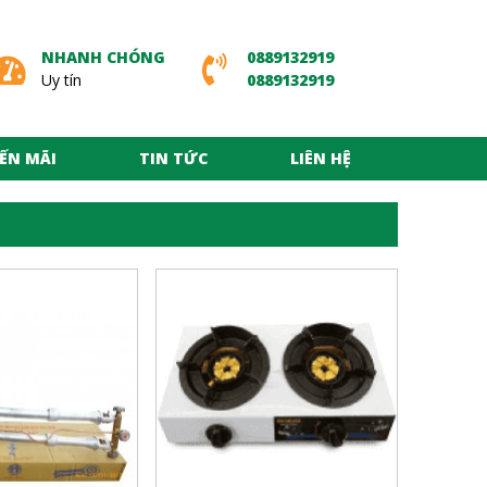
NHANH CHÓNG
0889132919
Uy tín
0889132919
ẾN MÃI
TIN TỨC
LIÊN HỆ