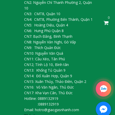
CN2: Nguyễn Chí Thanh Phường 2, Quận
10
CN3: CMT8, Quận 10
0
CN4: CMT8, Phường Bến Thành, Quận 1
CN5: Hoàng Diệu, Quận 4
CN6: Hưng Phú Quận 8
CN7: Bạch Đằng, Bình Thạnh
CN8: Nguyễn Văn Nghi, Gò Vấp
CN9: Thích Quản Đức
CN10: Nguyễn Văn Quá
CN11: Cầu Xéo, Tân Phú
CN12; Tỉnh Lộ 10, Bình tân
CN13: Khổng Tủ Quản 9
CN14: Đổ Xuân Hợp, Quận 9
CN15: Xuân Thủy, Thảo Điền, Quận 2
CN16: Vỏ Văn Ngân, Thủ Đức
CN17: Kha Vạn Cân, Thủ Đức
Hotline: 0889132919
:0889132919
Email: hotro@giaogasnhanh.com