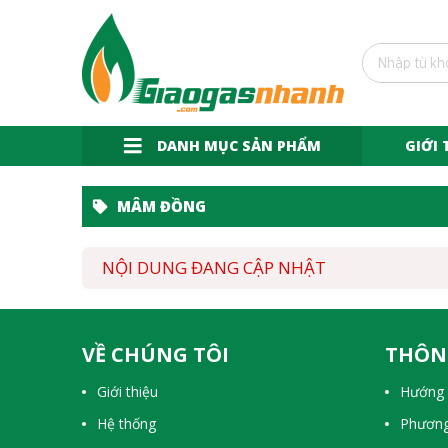
DANH MỤC SẢN PHẨM
GIỚI 
MÂM ĐỒNG
NỘI DUNG ĐANG CẬP NHẬT
VỀ CHÚNG TÔI
THÔN
Giới thiệu
Hướng 
Hệ thống
Phương