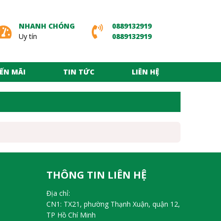
NHANH CHÓNG
0889132919
Uy tín
0889132919
ẾN MÃI
TIN TỨC
LIÊN HỆ
THÔNG TIN LIÊN HỆ
Địa chỉ:
CN1: TX21, phường Thạnh Xuận, quận 12,
TP Hồ Chí Minh