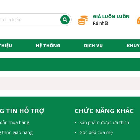
GIÁ LUÔN LUÔN
Rẻ nhất
THIỆU
HỆ THỐNG
DỊCH VỤ
KHUY
G TIN HỖ TRỢ
CHỨC NĂNG KHÁC
dẫn mua hàng
Sản phẩm được ưa thích
 thức giao hàng
Góc bếp của mẹ