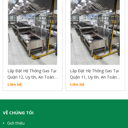
Lắp Đặt Hệ Thống Gas Tại
Lắp Đặt Hệ Thống Gas Tại
Quận 12, Uy tín, An Toàn,
Quận 11, Uy tín, An Toàn,
Chất Lượng Liên Hệ:
Chất Lượng Liện Hệ:
Liên hệ
Liên hệ
02838304030
02838304030
VỀ CHÚNG TÔI
Giới thiệu