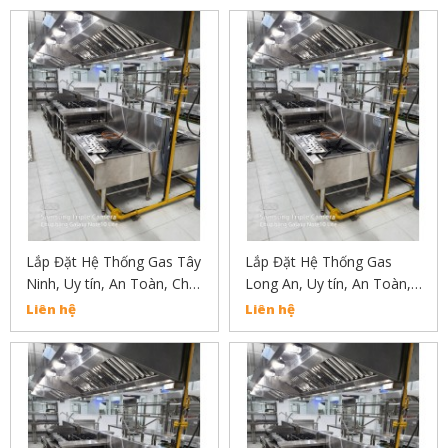
Lắp Đặt Hệ Thống Gas Tây
Lắp Đặt Hệ Thống Gas
Ninh, Uy tín, An Toàn, Chất
Long An, Uy tín, An Toàn,
Lượng Liên Hẹ :
Chất Lượng Liên Hẹ :
Liên hệ
Liên hệ
02838304030
02838304030