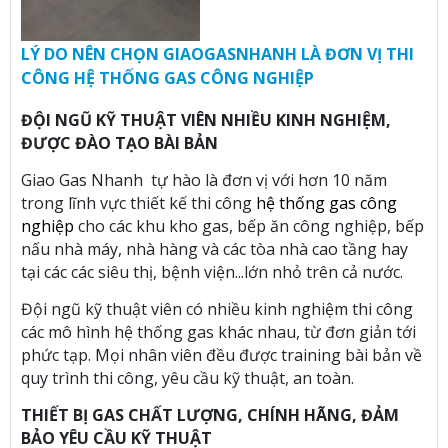
LÝ DO NÊN CHỌN GIAOGASNHANH LÀ ĐƠN VỊ THI
CÔNG HỆ THỐNG GAS CÔNG NGHIỆP
ĐỘI NGŨ KỸ THUẬT VIÊN NHIỀU KINH NGHIỆM,
ĐƯỢC ĐÀO TẠO BÀI BẢN
Giao Gas Nhanh tự hào là đơn vị với hơn 10 năm
trong lĩnh vực thiết kế thi công
hệ thống gas công
nghiệp
cho các khu kho gas, bếp ăn công nghiệp, bếp
nấu nhà máy, nhà hàng và các tòa nhà cao tầng hay
tại các các siêu thị, bệnh viện...lớn nhỏ trên cả nước.
Đội ngũ kỹ thuật viên có nhiều kinh nghiệm thi công
các mô hình hệ thống gas khác nhau, từ đơn giản tới
phức tạp. Mọi nhân viên đều được training bài bản về
quy trình thi công, yêu cầu kỹ thuật, an toàn.
THIẾT BỊ GAS CHẤT LƯỢNG, CHÍNH HÃNG, ĐẢM
BẢO YÊU CẦU KỸ THUẬT