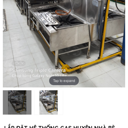
Tap to expand
LẮP ĐẶT HỆ THỐNG GAS HUYỆN NHÀ BÈ,