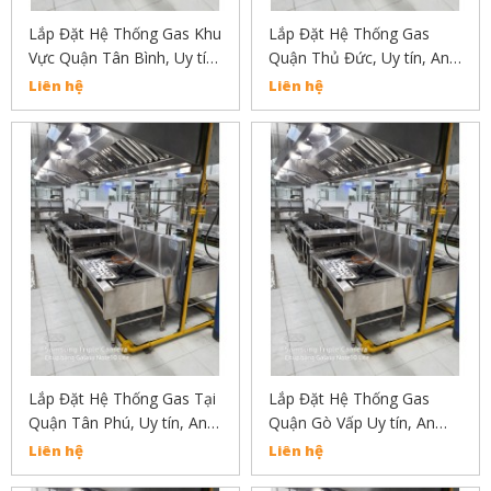
Lắp Đặt Hệ Thống Gas Khu
Lắp Đặt Hệ Thống Gas
Vực Quận Tân Bình, Uy tín,
Quận Thủ Đức, Uy tín, An
An Toàn, Chất Lượng Liên
Toàn, Chất Lượng Liên Hệ:
Liên hệ
Liên hệ
Hệ: 02838304030
02838304030
Lắp Đặt Hệ Thống Gas Tại
Lắp Đặt Hệ Thống Gas
Quận Tân Phú, Uy tín, An
Quận Gò Vấp Uy tín, An
Toàn, Chất Lượng
Toàn, Chất Lượng Liên hệ
Liên hệ
Liên hệ
02838304030