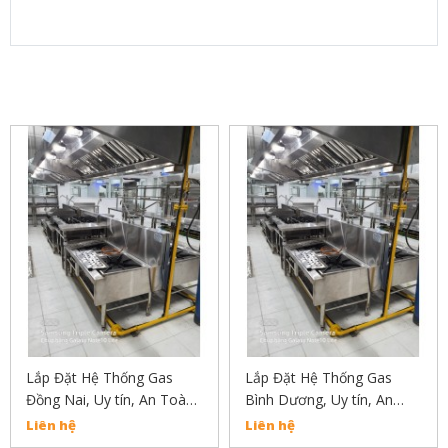
SẢN PHẨM LIÊN QUAN
Lắp Đặt Hệ Thống Gas
Lắp Đặt Hệ Thống Gas
Đồng Nai, Uy tín, An Toàn,
Bình Dương, Uy tín, An
Chất Lượng Liên Hẹ :
Toàn, Chất Lượng Liên Hẹ
Liên hệ
Liên hệ
02838304030
: 02838304030