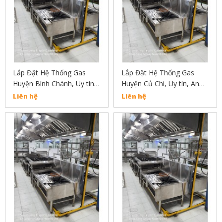
Lắp Đặt Hệ Thống Gas
Lắp Đặt Hệ Thống Gas
Huyện Bình Chánh, Uy tín,
Huyện Củ Chi, Uy tín, An
An Toàn, Chất Lượng Liên
Toàn, Chất Lượng Liên Hệ:
Liên hệ
Liên hệ
Hẹ : 02838304030
02838304030