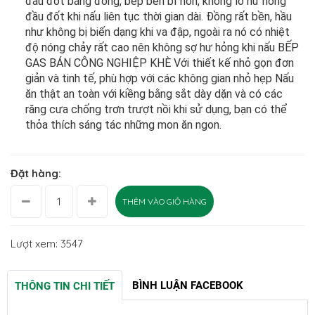
đầu đốt bằng đồng, bếp bền bỉ hơn, không lo hư hỏng
đầu đốt khi nấu liên tục thời gian dài. Đồng rất bền, hầu
như không bị biến dạng khi va đập, ngoài ra nó có nhiệt
độ nóng chảy rất cao nên không sợ hư hỏng khi nấu BẾP
GAS BÁN CÔNG NGHIỆP KHÈ Với thiết kế nhỏ gọn đơn
giản và tinh tế, phù hợp với các không gian nhỏ hẹp Nấu
ăn thật an toàn với kiềng bằng sắt dày dặn và có các
răng cưa chống trơn trượt nồi khi sử dụng, bạn có thể
thỏa thích sáng tác những mon ăn ngon.
Đặt hàng:
THÊM VÀO GIỎ HÀNG
Lượt xem: 3547
BÌNH LUẬN FACEBOOK
THÔNG TIN CHI TIẾT