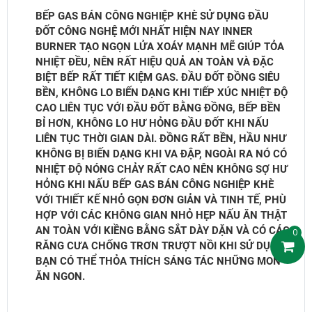
BẾP GAS BÁN CÔNG NGHIỆP KHÈ SỬ DỤNG ĐẦU
ĐỐT CÔNG NGHỆ MỚI NHẤT HIỆN NAY INNER
BURNER TẠO NGỌN LỬA XOÁY MẠNH MẼ GIÚP TỎA
NHIỆT ĐỀU, NÊN RẤT HIỆU QUẢ AN TOÀN VÀ ĐẶC
BIỆT BẾP RẤT TIẾT KIỆM GAS. ĐẦU ĐỐT ĐỒNG SIÊU
BỀN, KHÔNG LO BIẾN DẠNG KHI TIẾP XÚC NHIỆT ĐỘ
CAO LIÊN TỤC VỚI ĐẦU ĐỐT BẰNG ĐỒNG, BẾP BỀN
BỈ HƠN, KHÔNG LO HƯ HỎNG ĐẦU ĐỐT KHI NẤU
LIÊN TỤC THỜI GIAN DÀI. ĐỒNG RẤT BỀN, HẦU NHƯ
KHÔNG BỊ BIẾN DẠNG KHI VA ĐẬP, NGOÀI RA NÓ CÓ
NHIỆT ĐỘ NÓNG CHẢY RẤT CAO NÊN KHÔNG SỢ HƯ
HỎNG KHI NẤU BẾP GAS BÁN CÔNG NGHIỆP KHÈ
VỚI THIẾT KẾ NHỎ GỌN ĐƠN GIẢN VÀ TINH TẾ, PHÙ
HỢP VỚI CÁC KHÔNG GIAN NHỎ HẸP NẤU ĂN THẬT
AN TOÀN VỚI KIỀNG BẰNG SẮT DÀY DẶN VÀ CÓ CÁC
0
RĂNG CƯA CHỐNG TRƠN TRƯỢT NỒI KHI SỬ DỤNG,
BẠN CÓ THỂ THỎA THÍCH SÁNG TÁC NHỮNG MON
ĂN NGON.