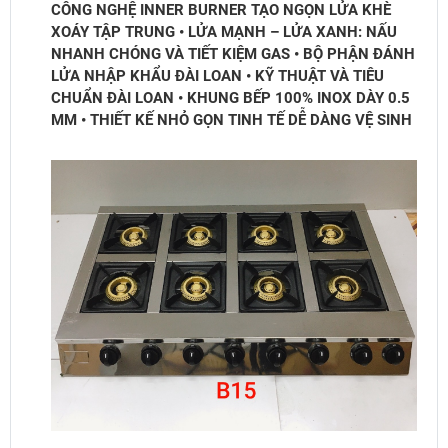
CÔNG NGHỆ INNER BURNER TẠO NGỌN LỬA KHÈ
XOÁY TẬP TRUNG • LỬA MẠNH – LỬA XANH: NẤU
NHANH CHÓNG VÀ TIẾT KIỆM GAS • BỘ PHẬN ĐÁNH
LỬA NHẬP KHẨU ĐÀI LOAN • KỸ THUẬT VÀ TIÊU
CHUẨN ĐÀI LOAN • KHUNG BẾP 100% INOX DÀY 0.5
MM • THIẾT KẾ NHỎ GỌN TINH TẾ DỄ DÀNG VỆ SINH