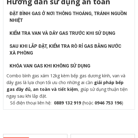
Hướng dẫn sử dụng an toàn
ĐẶT BÌNH GAS Ở NƠI THÔNG THOÁNG, TRÁNH NGUỒN
NHIỆT
KIỂM TRA VAN VÀ DÂY GAS TRƯỚC KHI SỬ DỤNG
SAU KHI LẮP ĐẶT, KIỂM TRA RÒ RỈ GAS BẰNG NƯỚC
XÀ PHÒNG
KHÓA VAN GAS KHI KHÔNG SỬ DỤNG
Combo bình gas xám 12kg kèm bếp gas dương kính, van và
dây gas là lựa chọn tối ưu cho những ai cần
giải pháp bếp
gas đầy đủ, an toàn và tiết kiệm
, giúp sử dụng thuận tiện
ngay sau khi lắp đặt.
Số điện thoại liên hệ:
0889 132 919
(hoặc
0946 753 196
)
SẢN PHẨM LIÊN QUAN