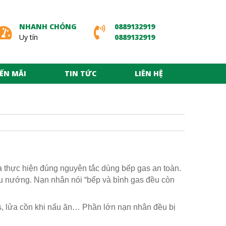
NHANH CHÓNG
0889132919
Uy tín
0889132919
ẾN MÃI
TIN TỨC
LIÊN HỆ
 và thực hiện đúng nguyên tắc dùng bếp gas an toàn.
u nướng. Nạn nhân nói “bếp và bình gas đều còn
as, lửa cồn khi nấu ăn… Phần lớn nạn nhân đều bị