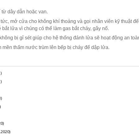
hí từ dây dẫn hoặc van.
 tức, mở cửa cho không khí thoáng và gọi nhân viên kỹ thuật đến
 bắt lửa vì chúng có thể làm gas bắt cháy, gây nổ.
hông bị gỉ sét giúp cho hệ thống đánh lửa sẽ hoạt động an toà
ấm mền thấm nước trùm lên bếp bị cháy để dập lửa.
)
)
)
)
0)
.2020)