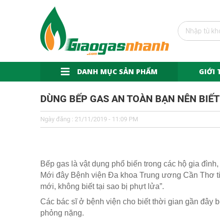
DANH MỤC SẢN PHẨM
GIỚI 
DÙNG BẾP GAS AN TOÀN BẠN NÊN BIẾT
Ngày đăng : 21/11/2019 - 11:09 PM
Bếp gas là vật dụng phổ biến trong các hộ gia đình,
Mới đây Bệnh viện Đa khoa Trung ương Cần Thơ ti
mới, không biết tại sao bị phựt lửa”.
Các bác sĩ ở bệnh viện cho biết thời gian gần đây
phỏng nặng.