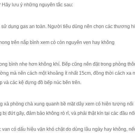
 Hãy lưu ý những nguyên tắc sau:
ý sử dụng gas an toàn. Người tiêu dùng nên chọn các thương hiệ
phong trên nắp bình xem có còn nguyên vẹn hay không
ong bình nhẹ hơn không khí. Bếp cũng nên đặt trong phòng thông
ng mà nên cách một khoảng ít nhất 15cm, đồng thời cách xa ngu
p và các kệ đựng đồ bếp núc bên trên.
 xà phòng chà xung quanh bề mặt dây xem có hiện tượng nổi b
bị đứt gãy, đảm bảo không rò rỉ, và phải thật kín tại các đầu n
ặc van có dấu hiệu vặn khó chặt do dùng lâu ngày hay không, nế