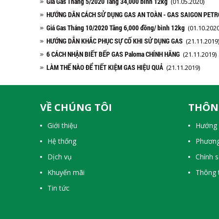
Giá Gas Tháng 5/2020 Tăng 34,000 bình 12kg
(01.05.2020)
HƯỚNG DÂN CÁCH SỬ DỤNG GAS AN TOÀN - GAS SAIGON PETR
Giá Gas Tháng 10/2020 Tăng 6,000 đồng/ bình 12kg
(01.10.2020
HƯỚNG DẪN KHẮC PHỤC SỰ CỐ KHI SỬ DỤNG GAS
(21.11.2019
6 CÁCH NHẬN BIẾT BẾP GAS Paloma CHÍNH HÃNG
(21.11.2019)
LÀM THẾ NÀO ĐỂ TIẾT KIỆM GAS HIỆU QUẢ
(21.11.2019)
VỀ CHÚNG TÔI
THÔN
Giới thiệu
Hướng 
Hệ thống
Phương
Dịch vụ
Chính 
Khuyến mãi
Thông t
Tin tức