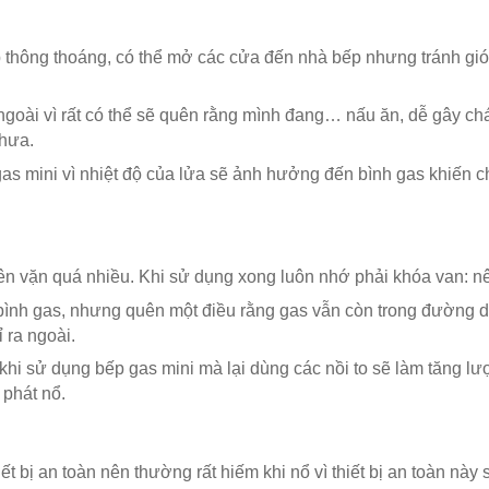
hông thoáng, có thể mở các cửa đến nhà bếp nhưng tránh gió t
goài vì rất có thể sẽ quên rằng mình đang… nấu ăn, dễ gây chá
chưa.
gas mini vì nhiệt độ của lửa sẽ ảnh hưởng đến bình gas khiến ch
n vặn quá nhiều. Khi sử dụng xong luôn nhớ phải khóa van: nên
n bình gas, nhưng quên một điều rằng gas vẫn còn trong đường
ỉ ra ngoài.
khi sử dụng bếp gas mini mà lại dùng các nồi to sẽ làm tăng lư
 phát nổ.
t bị an toàn nên thường rất hiếm khi nổ vì thiết bị an toàn nà