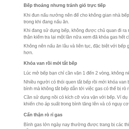
Bếp thoáng nhưng tránh gió trực tiếp
Khi đun nấu nướng nên để cho không gian nhà bếp t
trong khi đang nấu ăn.
Khi đang sử dụng bếp, không được chủ quan đi ra n
thận kiểm tra lại một lần nữa xem đã khóa gas hết 
Không nên nấu ăn lâu và liên tục, đặc biệt với bếp 
hơn.
Khóa van rồi mới tắt bếp
Lúc mở bếp bạn chỉ cần vặn 1 đến 2 vòng, không nê
Nhiều người có thói quen tắt bếp rồi mới khóa va
bình mà không tắt bếp dẫn tới việc gas có thể bị rò r
Cần sử dụng nồi có kích cỡ vừa vặn với bếp. Ví dụ 
khiến cho áp suất trong bình tăng lên và có nguy cơ
Cẩn thận rò rỉ gas
Bình gas lớn ngày nay thường được trang bị các thiế