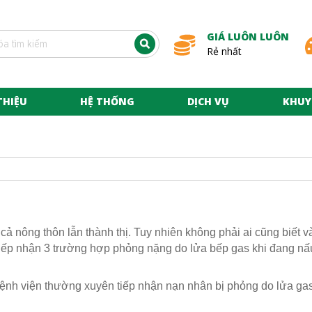
GIÁ LUÔN LUÔN
Rẻ nhất
THIỆU
HỆ THỐNG
DỊCH VỤ
KHUY
 cả nông thôn lẫn thành thị. Tuy nhiên không phải ai cũng biết
ếp nhận 3 trường hợp phỏng nặng do lửa bếp gas khi đang nấ
 bệnh viện thường xuyên tiếp nhận nạn nhân bị phỏng do lửa g