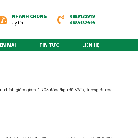
NHANH CHÓNG
0889132919
Uy tín
0889132919
ẾN MÃI
TIN TỨC
LIÊN HỆ
iều chỉnh giảm giảm 1.708 đồng/kg (đã VAT), tương đương
.