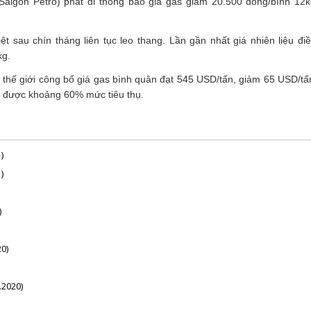
igon Petro) phát đi thông báo giá gas giảm 20.500 đồng/bình 12kg
ệt sau chín tháng liên tục leo thang. Lần gần nhất giá nhiên liệu 
kg.
thế giới công bố giá gas bình quân đạt 545 USD/tấn, giảm 65 USD/tấn
ng được khoảng 60% mức tiêu thụ.
)
)
)
0)
.2020)