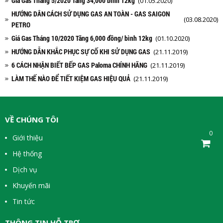
Giá Gas Tháng 5/2020 Tăng 34,000 bình 12kg
(01.05.2020)
HƯỚNG DÂN CÁCH SỬ DỤNG GAS AN TOÀN - GAS SAIGON
(03.08.2020)
PETRO
Giá Gas Tháng 10/2020 Tăng 6,000 đồng/ bình 12kg
(01.10.2020)
HƯỚNG DẪN KHẮC PHỤC SỰ CỐ KHI SỬ DỤNG GAS
(21.11.2019)
6 CÁCH NHẬN BIẾT BẾP GAS Paloma CHÍNH HÃNG
(21.11.2019)
LÀM THẾ NÀO ĐỂ TIẾT KIỆM GAS HIỆU QUẢ
(21.11.2019)
VỀ CHÚNG TÔI
0
Giới thiệu
Hệ thống
Dịch vụ
Khuyến mãi
Tin tức
THÔNG TIN HỖ TRỢ