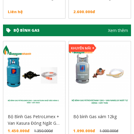
Liên hệ
2.600.000đ
Xem thêm
BỘ BÌNH GAS
Bộ Bình Gas PetroLimex +
Bộ bình Gas xám 12kg
Van Kasura Đóng Ngắt Gas
Tự Động
1.450.000đ
1.090.000đ
1.350.000đ
1.000.000đ