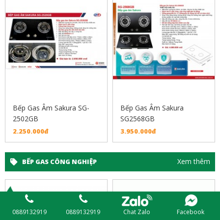
Bếp Gas Âm Sakura SG-
Bếp Gas Âm Sakura
2502GB
SG2568GB
2.250.000đ
3.950.000đ
Xem thêm
BẾP GAS CÔNG NGHIỆP
Chat Zalo
Facebook
0889132919
0889132919