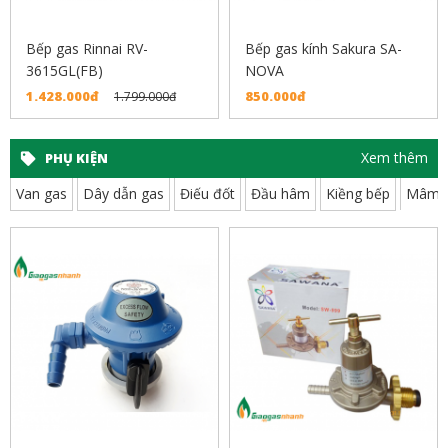
Bếp gas Rinnai RV-
Bếp gas kính Sakura SA-
3615GL(FB)
NOVA
1.428.000đ
850.000đ
1.799.000đ
Xem thêm
PHỤ KIỆN
Van gas
Dây dẫn gas
Điếu đốt
Đầu hâm
Kiềng bếp
Mâm 