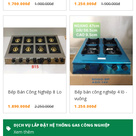
1.700.000đ
1.250.000đ
1.900.000đ
1.900.000đ
Bếp Bán Công Nghiệp 8 Lo
Bếp bán công nghiệp 4 lò -
vuông
1.890.000đ
1.250.000đ
2.250.000đ
DỊCH VỤ LẮP ĐẶT HỆ THỐNG GAS CÔNG NGHIỆP
Xem thêm