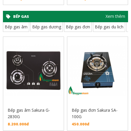
Xem thêm
BẾP GAS
Bếp gas âm
Bếp gas dương
Bếp gas đơn
Bếp gas du lich
B
Bếp gas âm Sakura G-
Bếp gas đơn Sakura SA-
2830G
100G
8.200.000đ
450.000đ