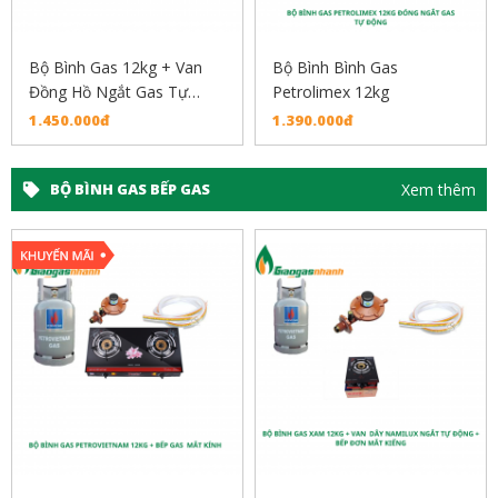
Bộ Bình Gas 12kg + Van
Bộ Bình Bình Gas
Đồng Hồ Ngắt Gas Tự
Petrolimex 12kg
Động+ Dây Dẫn Inox
1.450.000đ
1.390.000đ
Xem thêm
BỘ BÌNH GAS BẾP GAS