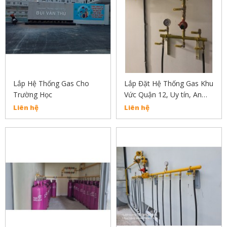
Lắp Hệ Thống Gas Cho
Lắp Đặt Hệ Thống Gas Khu
Trường Học
Vức Quận 12, Uy tín, An
Toàn, Chất Lượng
Liên hệ
Liên hệ